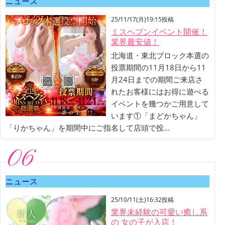
ニュース
25/11/17(月)19:15投稿
ミスヘブンイベント開催！
業界最安値！
北海道・東北ブロック本選の
投票期間の11月18日から11
月24日までの期間ご来店さ
れたお客様にはお得に遊べる
イベントを幾つかご用意して
います①「まどかちゃん」
「りかちゃん」を期間中にご指名して店頭で投...
06
ニュース
25/10/11(土)16:32投稿
業界未経験の可愛い癒し系
の 女の子が入店！