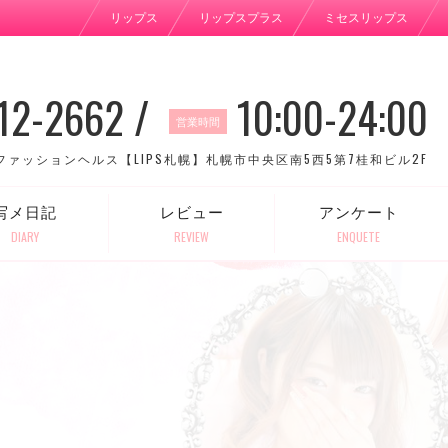
リップス
リップスプラス
ミセスリップス
12-2662 /
10:00-24:00
営業時間
ファッションヘルス【LIPS札幌】札幌市中央区南5西5第7桂和ビル2F
写メ日記
レビュー
アンケート
DIARY
REVIEW
ENQUETE