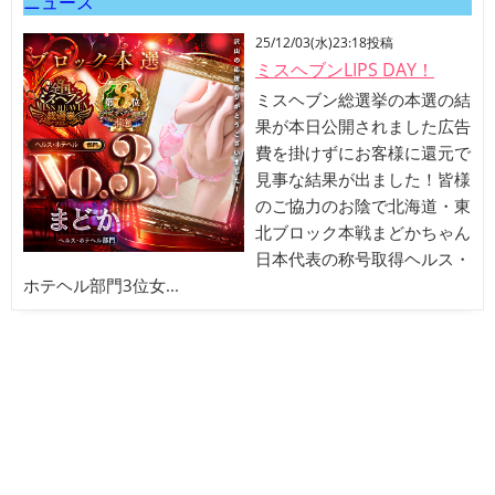
ニュース
25/12/03(水)23:18投稿
ミスヘブンLIPS DAY！
ミスヘブン総選挙の本選の結
果が本日公開されました広告
費を掛けずにお客様に還元で
見事な結果が出ました！皆様
のご協力のお陰で北海道・東
北ブロック本戦まどかちゃん
日本代表の称号取得ヘルス・
ホテヘル部門3位女...